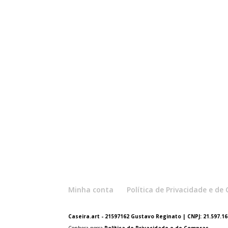
Minha conta
Política de Privacidade e d
Caseira.art - 21597162 Gustavo Reginato | CNPJ: 21.597.162
Conheça nossa
Política de Privacidade e de Compras