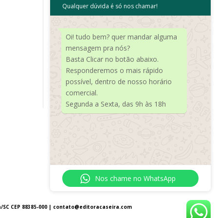
Qualquer dúvida é só nos chamar!
Meta
Acessar
Oi! tudo bem? quer mandar alguma
Feed de posts
mensagem pra nós?
Basta Clicar no botão abaixo.
Feed de comentários
Responderemos o mais rápido
WordPress.org
possível, dentro de nosso horário
comercial.
Segunda a Sexta, das 9h às 18h
Nos chame no WhatsApp
a/SC CEP 88385-000 |
contato@editoracaseira.com