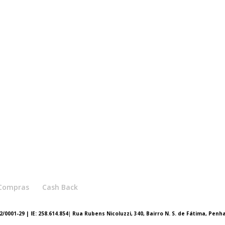
e Compras
Cash Back
/0001-29 | IE: 258.614.854
|
Rua Rubens Nicoluzzi, 340, Bairro N. S. de Fátima, Penh