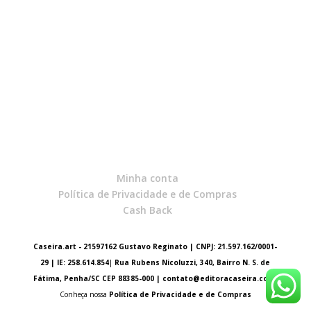
Minha conta
Política de Privacidade e de Compras
Cash Back
Caseira.art - 21597162 Gustavo Reginato | CNPJ: 21.597.162/0001-
29 | IE: 258.614.854
|
Rua Rubens Nicoluzzi, 340, Bairro N. S. de
Fátima, Penha/SC CEP 88385-000 |
contato@editoracaseira.com
Conheça nossa
Política de Privacidade e de Compras