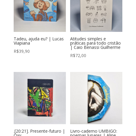
Tadeu, ajuda eu? | Lucas
Atitudes simples e
Viapiana
práticas para todo cristão
| Caio Benassi Guilherme
R$
39,90
R$
72,00
.[20:21]. Presente-futuro |
Livro-caderno UMBIGO:
Oxy
poemas lunares | Aline