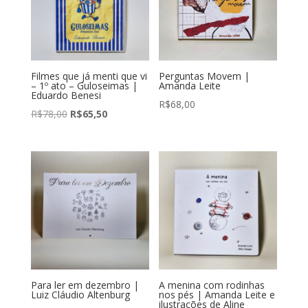
Filmes que já menti que vi
Perguntas Movem |
– 1º ato – Guloseimas |
Amanda Leite
Eduardo Benesi
R$
68,00
O
O
R$
78,00
R$
65,50
preço
preço
original
atual
era:
é:
R$78,00.
R$65,50.
Para ler em dezembro |
A menina com rodinhas
Luiz Cláudio Altenburg
nos pés | Amanda Leite e
ilustrações de Aline