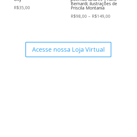
Bernardi; ilustrações de
R$
35,00
Priscila Montania
Faixa
R$
98,00
–
R$
149,00
de
preço:
R$98,00
através
Acesse nossa Loja Virtual
R$149,00