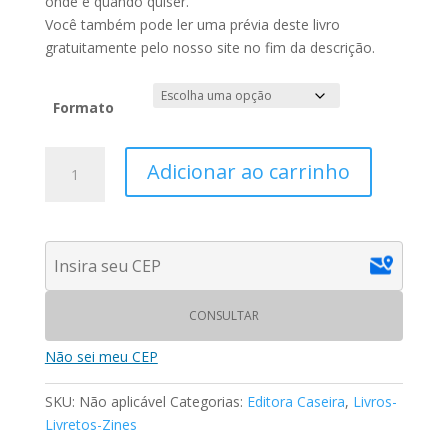
onde e quando quiser.
Você também pode ler uma prévia deste livro
gratuitamente pelo nosso site no fim da descrição.
Formato
VELQJA
Adicionar ao carrinho
CODEX
-
Versos/Versus
-
Vol.
3
CONSULTAR
|
Otavia
Não sei meu CEP
Cé
quantidade
SKU:
Não aplicável
Categorias:
Editora Caseira
,
Livros-
Livretos-Zines