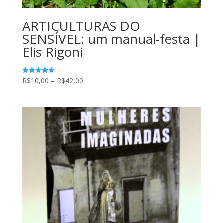
ARTICULTURAS DO
SENSÍVEL: um manual-festa |
Elis Rigoni
Faixa
R$
10,00
–
R$
42,00
Avaliação
5.00
de
de 5
preço:
R$10,00
através
R$42,00