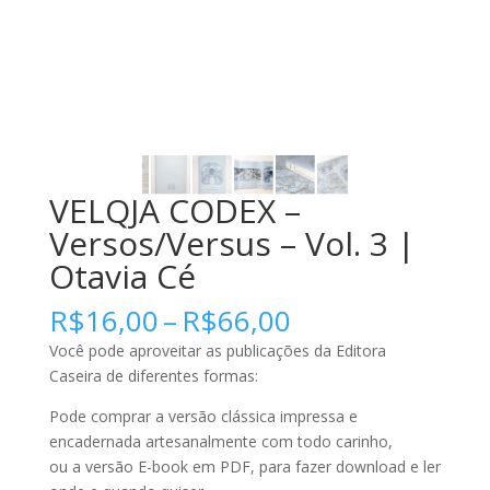
VELQJA CODEX –
Versos/Versus – Vol. 3 |
Otavia Cé
Faixa
R$
16,00
–
R$
66,00
de
Você pode aproveitar as publicações da Editora
preço:
Caseira de diferentes formas:
R$16,00
através
Pode comprar a versão clássica impressa e
R$66,00
encadernada artesanalmente com todo carinho,
ou a versão E-book em PDF, para fazer download e ler