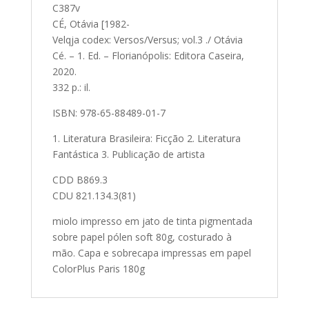
C387v
CÉ, Otávia [1982-
Velqja codex: Versos/Versus; vol.3 ./ Otávia
Cé. – 1. Ed. – Florianópolis: Editora Caseira,
2020.
332 p.: il.
ISBN: 978-65-88489-01-7
1. Literatura Brasileira: Ficção 2. Literatura
Fantástica 3. Publicação de artista
CDD B869.3
CDU 821.134.3(81)
miolo impresso em jato de tinta pigmentada
sobre papel pólen soft 80g, costurado à
mão. Capa e sobrecapa impressas em papel
ColorPlus Paris 180g