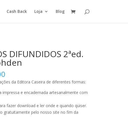
Cash Back
Loja
Blog
S DIFUNDIDOS 2ªed.
óhden
Faixa
00
de
ações da Editora Caseira de diferentes formas:
preço:
R$10,00
ca impressa e encadernada artesanalmente com
através
R$30,00
ra fazer download e ler onde e quando quiser.
o gratuitamente pelo nosso site no fim da