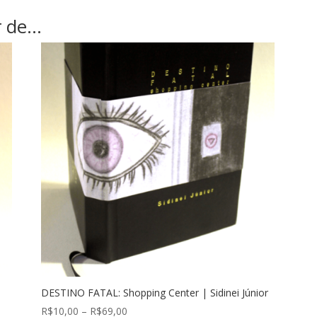
r de…
DESTINO FATAL: Shopping Center | Sidinei Júnior
Faixa
R$
10,00
–
R$
69,00