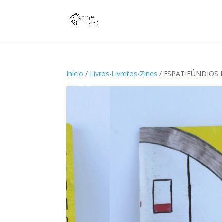
Início
/
Livros-Livretos-Zines
/ ESPATIFÚNDIOS D