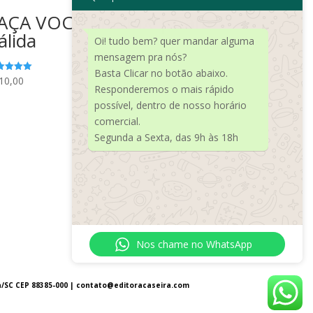
AÇA VOCÊ MESMX | Cara
álida
Oi! tudo bem? quer mandar alguma
mensagem pra nós?
Basta Clicar no botão abaixo.
10,00
liação
Responderemos o mais rápido
0
5
possível, dentro de nosso horário
comercial.
Segunda a Sexta, das 9h às 18h
Nos chame no WhatsApp
a/SC CEP 88385-000 |
contato@editoracaseira.com