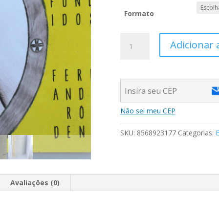
Formato
ESPATIFÚNDIOS
Adicionar 
DIFUNDIDOS
2ªed.
|
Fernanda
Róhden
quantidade
Não sei meu CEP
SKU:
8568923177
Categorias:
E
Avaliações (0)