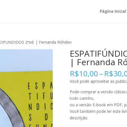
Página Inicial
IFUNDIDOS 2ªed. | Fernanda Róhden
ESPATIFÚNDIO
| Fernanda R
R$
10,00
–
R$
30,
Você pode aproveitar as public
Pode comprar a versão clássi
todo carinho,
ou a versão E-book em PDF, pa
Você também pode ler este livr
descrição.