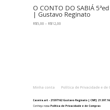
O CONTO DO SABIÁ 5ªed
| Gustavo Reginato
Faixa
R$
5,00
–
R$
12,00
de
preço:
R$5,00
através
R$12,00
Minha conta
Política de Privacidade e d
Caseira.art - 21597162 Gustavo Reginato | CNPJ: 21.597.162
Conheça nossa
Política de Privacidade e de Compras