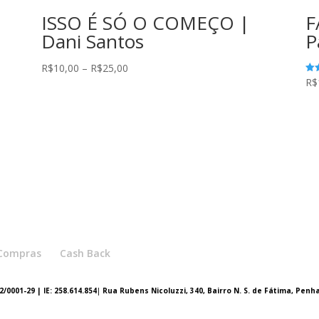
ISSO É SÓ O COMEÇO |
F
Dani Santos
P
Faixa
R$
10,00
–
R$
25,00
R$
Ava
de
5.0
de 
preço:
R$10,00
através
R$25,00
e Compras
Cash Back
/0001-29 | IE: 258.614.854
|
Rua Rubens Nicoluzzi, 340, Bairro N. S. de Fátima, Penh