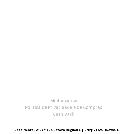
Minha conta
Política de Privacidade e de Compras
Cash Back
Caseira.art - 21597162 Gustavo Reginato | CNPJ: 21.597.162/0001-