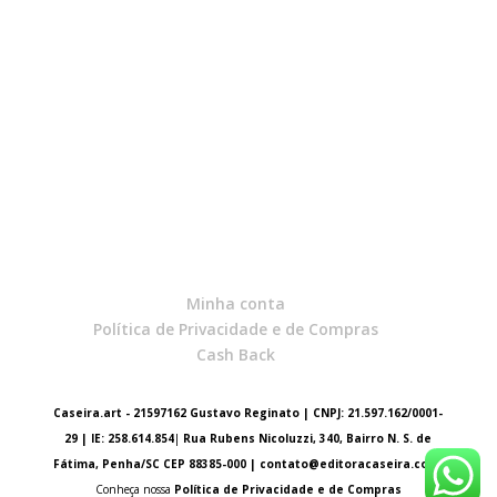
Minha conta
Política de Privacidade e de Compras
Cash Back
Caseira.art - 21597162 Gustavo Reginato | CNPJ: 21.597.162/0001-
29 | IE: 258.614.854
|
Rua Rubens Nicoluzzi, 340, Bairro N. S. de
Fátima, Penha/SC CEP 88385-000 |
contato@editoracaseira.com
Conheça nossa
Política de Privacidade e de Compras