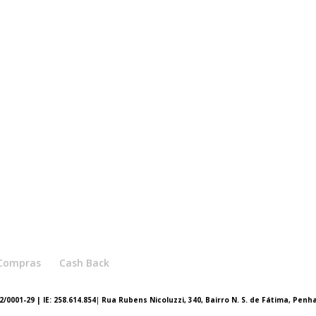
e Compras
Cash Back
/0001-29 | IE: 258.614.854
|
Rua Rubens Nicoluzzi, 340, Bairro N. S. de Fátima, Penh