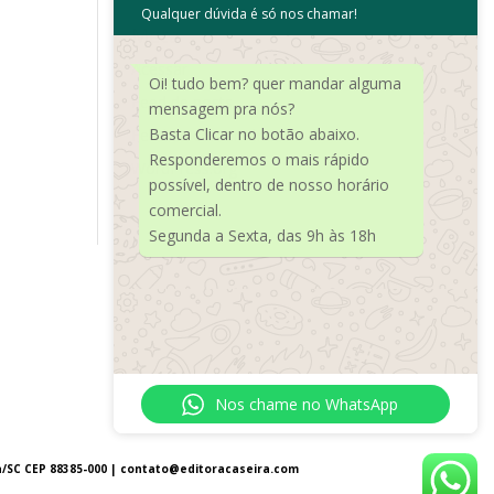
Qualquer dúvida é só nos chamar!
Meta
Acessar
Oi! tudo bem? quer mandar alguma
Feed de posts
mensagem pra nós?
Basta Clicar no botão abaixo.
Feed de comentários
Responderemos o mais rápido
WordPress.org
possível, dentro de nosso horário
comercial.
Segunda a Sexta, das 9h às 18h
Nos chame no WhatsApp
a/SC CEP 88385-000 |
contato@editoracaseira.com