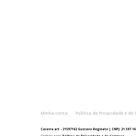
Minha conta
Política de Privacidade e d
Caseira.art - 21597162 Gustavo Reginato | CNPJ: 21.597.162
Conheça nossa
Política de Privacidade e de Compras