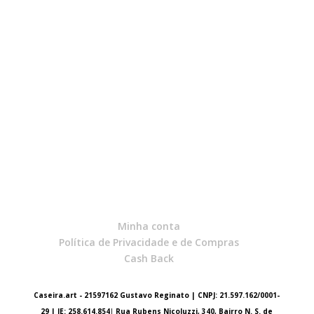
Minha conta
Política de Privacidade e de Compras
Cash Back
Caseira.art - 21597162 Gustavo Reginato | CNPJ: 21.597.162/0001-
29 | IE: 258.614.854
|
Rua Rubens Nicoluzzi, 340, Bairro N. S. de