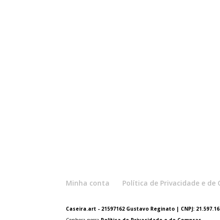
Minha conta
Política de Privacidade e d
Caseira.art - 21597162 Gustavo Reginato | CNPJ: 21.597.162
Conheça nossa
Política de Privacidade e de Compras