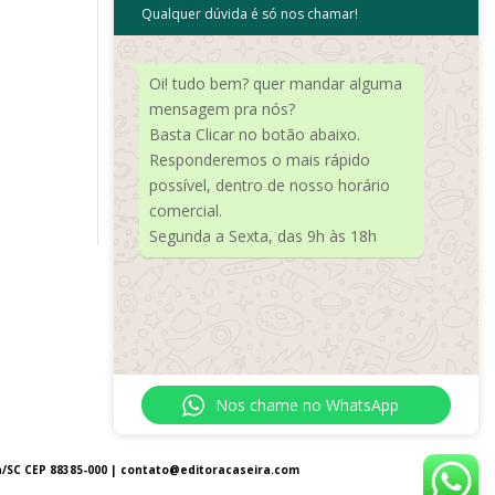
Qualquer dúvida é só nos chamar!
Meta
Acessar
Oi! tudo bem? quer mandar alguma
Feed de posts
mensagem pra nós?
Basta Clicar no botão abaixo.
Feed de comentários
Responderemos o mais rápido
WordPress.org
possível, dentro de nosso horário
comercial.
Segunda a Sexta, das 9h às 18h
Nos chame no WhatsApp
a/SC CEP 88385-000 |
contato@editoracaseira.com