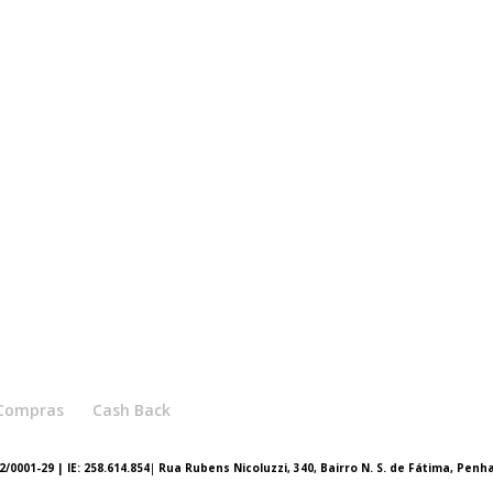
e Compras
Cash Back
/0001-29 | IE: 258.614.854
|
Rua Rubens Nicoluzzi, 340, Bairro N. S. de Fátima, Penh