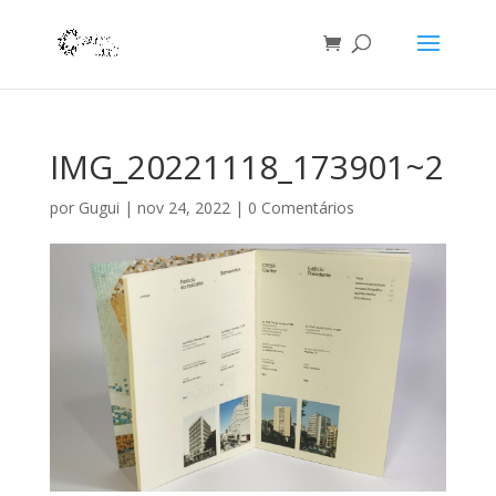
IMG_20221118_173901~2
por
Gugui
|
nov 24, 2022
|
0 Comentários