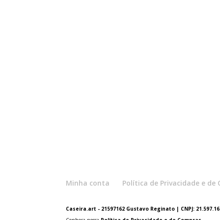
Minha conta
Política de Privacidade e d
Caseira.art - 21597162 Gustavo Reginato | CNPJ: 21.597.162
Conheça nossa
Política de Privacidade e de Compras