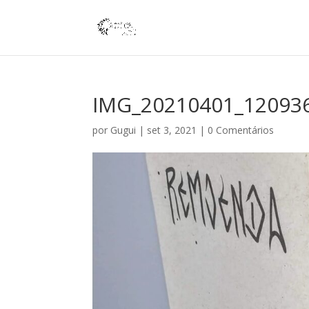
IMG_20210401_12093
por
Gugui
|
set 3, 2021
|
0 Comentários