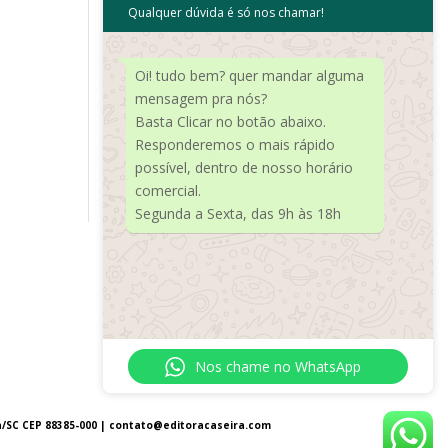
Qualquer dúvida é só nos chamar!
Meta
Acessar
Oi! tudo bem? quer mandar alguma
Feed de posts
mensagem pra nós?
Basta Clicar no botão abaixo.
Feed de comentários
Responderemos o mais rápido
WordPress.org
possível, dentro de nosso horário
comercial.
Segunda a Sexta, das 9h às 18h
Nos chame no WhatsApp
a/SC CEP 88385-000 |
contato@editoracaseira.com