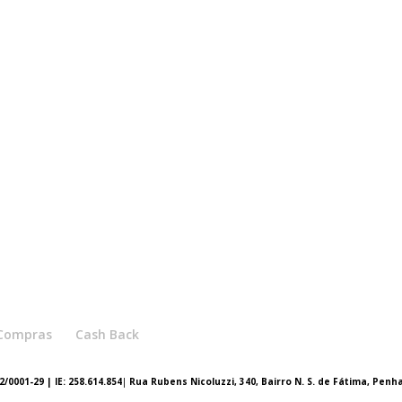
e Compras
Cash Back
/0001-29 | IE: 258.614.854
|
Rua Rubens Nicoluzzi, 340, Bairro N. S. de Fátima, Penh