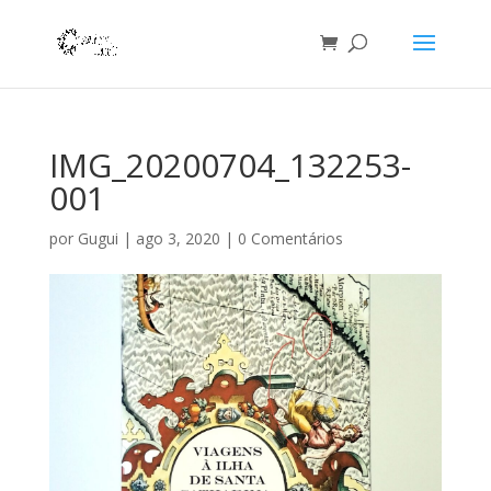
IMG_20200704_132253-
001
por
Gugui
|
ago 3, 2020
|
0 Comentários