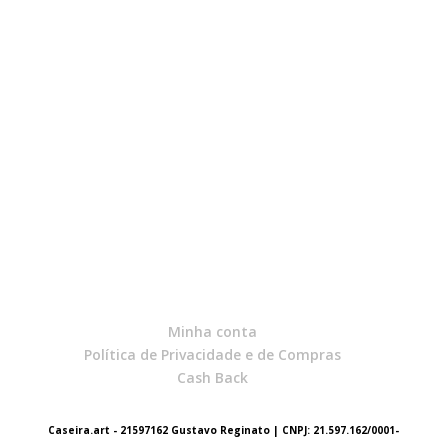
Minha conta
Política de Privacidade e de Compras
Cash Back
Caseira.art - 21597162 Gustavo Reginato | CNPJ: 21.597.162/0001-