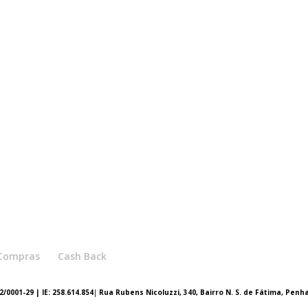
e Compras
Cash Back
/0001-29 | IE: 258.614.854
|
Rua Rubens Nicoluzzi, 340, Bairro N. S. de Fátima, Penh