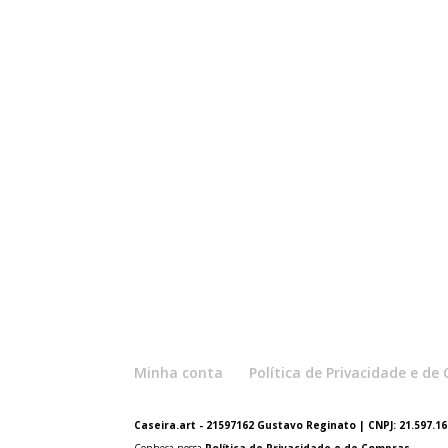
Minha conta
Política de Privacidade e d
Caseira.art - 21597162 Gustavo Reginato | CNPJ: 21.597.162
Conheça nossa
Política de Privacidade e de Compras