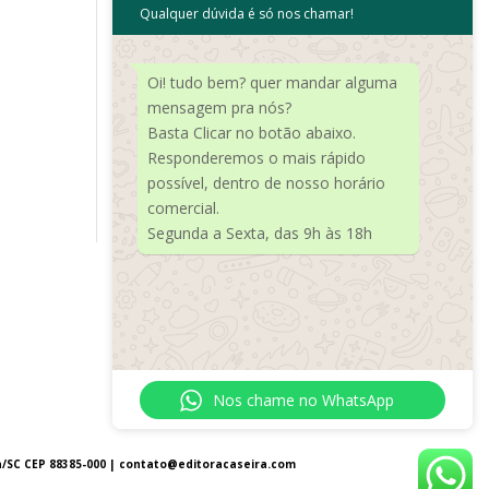
Qualquer dúvida é só nos chamar!
Meta
Acessar
Oi! tudo bem? quer mandar alguma
Feed de posts
mensagem pra nós?
Basta Clicar no botão abaixo.
Feed de comentários
Responderemos o mais rápido
WordPress.org
possível, dentro de nosso horário
comercial.
Segunda a Sexta, das 9h às 18h
Nos chame no WhatsApp
a/SC CEP 88385-000 |
contato@editoracaseira.com