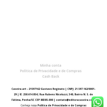
Minha conta
Política de Privacidade e de Compras
Cash Back
Caseira.art - 21597162 Gustavo Reginato | CNPJ: 21.597.162/0001-
29 | IE: 258.614.854
|
Rua Rubens Nicoluzzi, 340, Bairro N. S. de
Fátima, Penha/SC CEP 88385-000 |
contato@editoracaseira.com
Conheça nossa
Política de Privacidade e de Compras