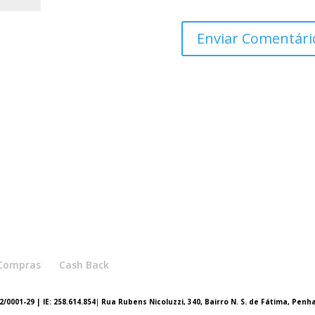
e Compras
Cash Back
/0001-29 | IE: 258.614.854
|
Rua Rubens Nicoluzzi, 340, Bairro N. S. de Fátima, Penh