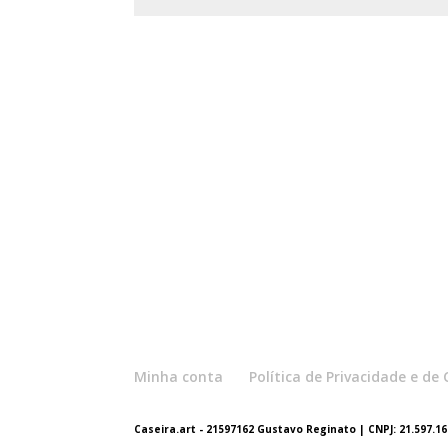
Minha conta
Política de Privacidade e d
Caseira.art - 21597162 Gustavo Reginato | CNPJ: 21.597.162