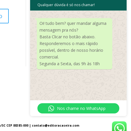
Qualquer dúvida é só nos chamar!
Meta
Acessar
Oi! tudo bem? quer mandar alguma
Feed de posts
mensagem pra nós?
Feed de comentários
Basta Clicar no botão abaixo.
Responderemos o mais rápido
WordPress.org
possível, dentro de nosso horário
comercial.
Segunda a Sexta, das 9h às 18h
Nos chame no WhatsApp
a/SC CEP 88385-000 |
contato@editoracaseira.com