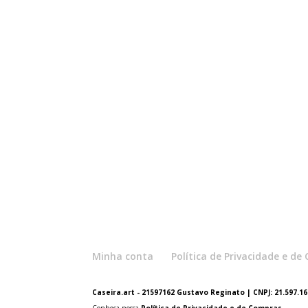
Minha conta
Política de Privacidade e d
Caseira.art - 21597162 Gustavo Reginato | CNPJ: 21.597.162
Conheça nossa
Política de Privacidade e de Compras