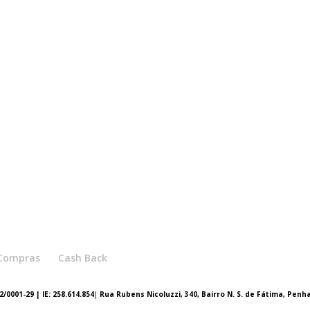
e Compras
Cash Back
/0001-29 | IE: 258.614.854
|
Rua Rubens Nicoluzzi, 340, Bairro N. S. de Fátima, Penh