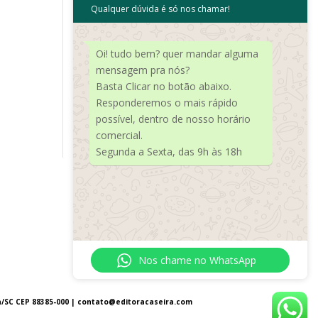
Qualquer dúvida é só nos chamar!
Meta
Acessar
Oi! tudo bem? quer mandar alguma
Feed de posts
mensagem pra nós?
Basta Clicar no botão abaixo.
Feed de comentários
Responderemos o mais rápido
WordPress.org
possível, dentro de nosso horário
comercial.
Segunda a Sexta, das 9h às 18h
Nos chame no WhatsApp
a/SC CEP 88385-000 |
contato@editoracaseira.com