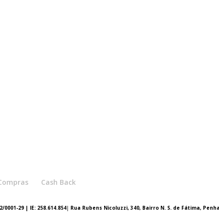
e Compras
Cash Back
/0001-29 | IE: 258.614.854
|
Rua Rubens Nicoluzzi, 340, Bairro N. S. de Fátima, Penh