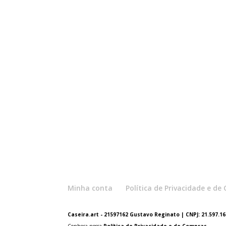
Minha conta
Política de Privacidade e d
Caseira.art - 21597162 Gustavo Reginato | CNPJ: 21.597.162
Conheça nossa
Política de Privacidade e de Compras