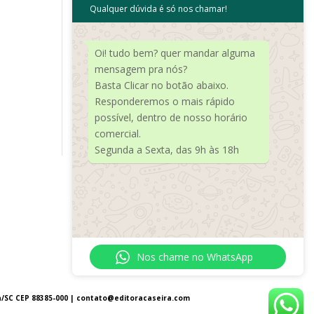
Qualquer dúvida é só nos chamar!
Meta
Acessar
Oi! tudo bem? quer mandar alguma
Feed de posts
mensagem pra nós?
Basta Clicar no botão abaixo.
Feed de comentários
Responderemos o mais rápido
WordPress.org
possível, dentro de nosso horário
comercial.
Segunda a Sexta, das 9h às 18h
Nos chame no WhatsApp
a/SC CEP 88385-000 |
contato@editoracaseira.com