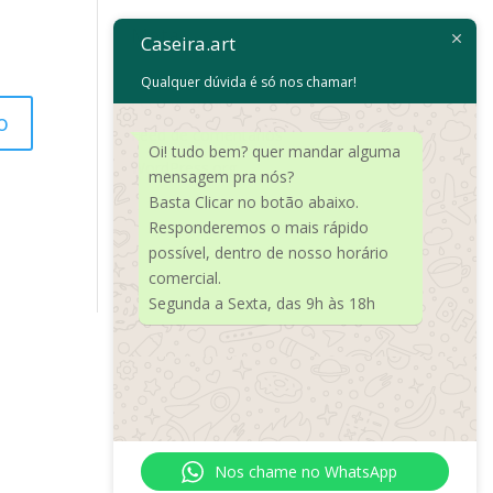
Meta
Caseira.art
Acessar
Qualquer dúvida é só nos chamar!
Feed de posts
Feed de comentários
Oi! tudo bem? quer mandar alguma
WordPress.org
mensagem pra nós?
Basta Clicar no botão abaixo.
Responderemos o mais rápido
possível, dentro de nosso horário
comercial.
Segunda a Sexta, das 9h às 18h
Nos chame no WhatsApp