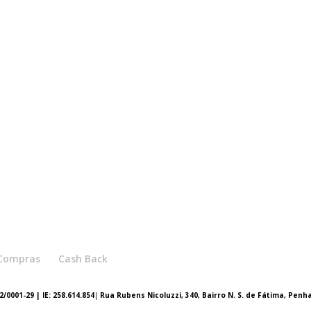
e Compras
Cash Back
/0001-29 | IE: 258.614.854
|
Rua Rubens Nicoluzzi, 340, Bairro N. S. de Fátima, Penh