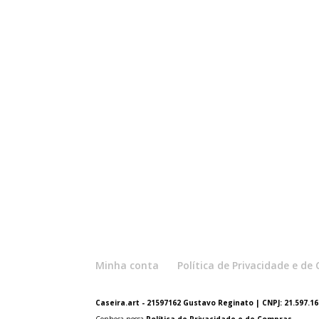
Minha conta
Política de Privacidade e d
Caseira.art - 21597162 Gustavo Reginato | CNPJ: 21.597.162
Conheça nossa
Política de Privacidade e de Compras