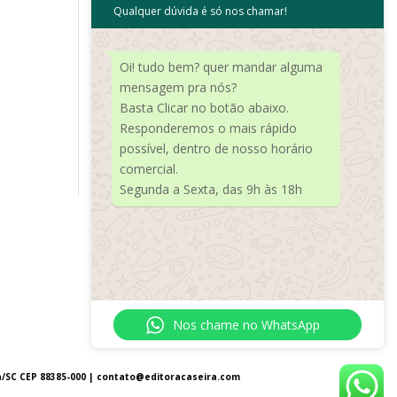
Qualquer dúvida é só nos chamar!
Meta
Acessar
Oi! tudo bem? quer mandar alguma
Feed de posts
mensagem pra nós?
Basta Clicar no botão abaixo.
Feed de comentários
Responderemos o mais rápido
WordPress.org
possível, dentro de nosso horário
comercial.
Segunda a Sexta, das 9h às 18h
Nos chame no WhatsApp
a/SC CEP 88385-000 |
contato@editoracaseira.com