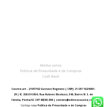
Minha conta
Política de Privacidade e de Compras
Cash Back
Caseira.art - 21597162 Gustavo Reginato | CNPJ: 21.597.162/0001-
29 | IE: 258.614.854
|
Rua Rubens Nicoluzzi, 340, Bairro N. S. de
Fátima, Penha/SC CEP 88385-000 |
contato@editoracaseira.com
Conheça nossa
Política de Privacidade e de Compras