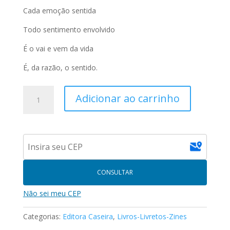
Cada emoção sentida
Todo sentimento envolvido
É o vai e vem da vida
É, da razão, o sentido.
Tanto
Adicionar ao carrinho
Sentimento
-
So
Much
Feeling
|
CONSULTAR
Cláudia
W.
Não sei meu CEP
K
Gatti
Categorias:
Editora Caseira
,
Livros-Livretos-Zines
(Bilíngue)