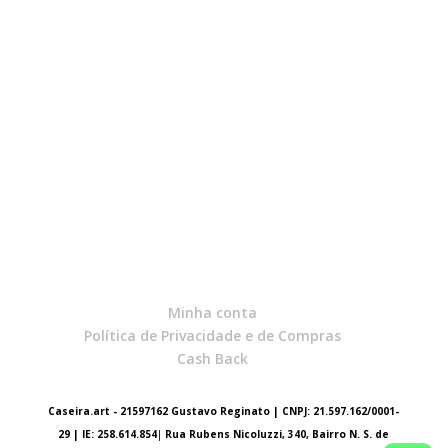
preço:
R$10,00
através
R$49,00
Minha conta
Política de Privacidade e de Compras
Cash Back
Caseira.art - 21597162 Gustavo Reginato | CNPJ: 21.597.162/0001-
29 | IE: 258.614.854
|
Rua Rubens Nicoluzzi, 340, Bairro N. S. de