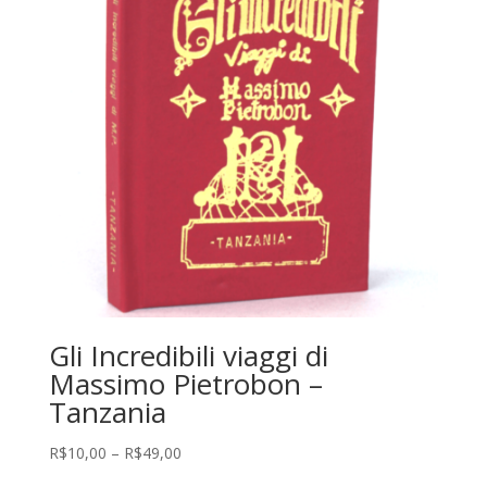
Gli Incredibili viaggi di
Massimo Pietrobon –
Tanzania
Faixa
R$
10,00
–
R$
49,00
de