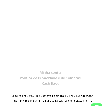
preço:
R$7,90
através
R$18,00
Minha conta
Política de Privacidade e de Compras
Cash Back
Caseira.art - 21597162 Gustavo Reginato | CNPJ: 21.597.162/0001-
29 | IE: 258.614.854
|
Rua Rubens Nicoluzzi, 340, Bairro N. S. de