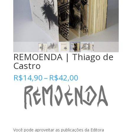
REMOENDA | Thiago de
Castro
Faixa
R$
14,90
–
R$
42,00
de
preço:
R$14,90
através
R$42,00
Você pode aproveitar as publicações da Editora