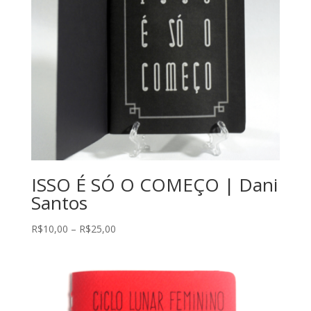
ISSO É SÓ O COMEÇO | Dani
Santos
Faixa
R$
10,00
–
R$
25,00
de
preço:
R$10,00
através
R$25,00