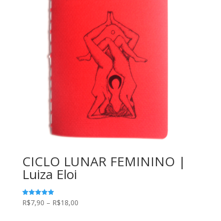
CICLO LUNAR FEMININO |
Luiza Eloi
Faixa
R$
7,90
–
R$
18,00
Avaliação
5.00
de
de 5