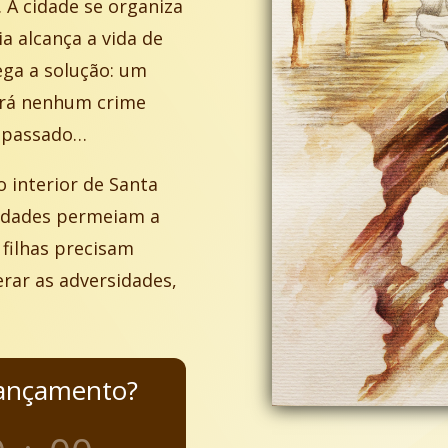
. A cidade se organiza
a alcança a vida de
hega a solução: um
ará nenhum crime
o passado…
 interior de Santa
uldades permeiam a
 filhas precisam
erar as adversidades,
lançamento?