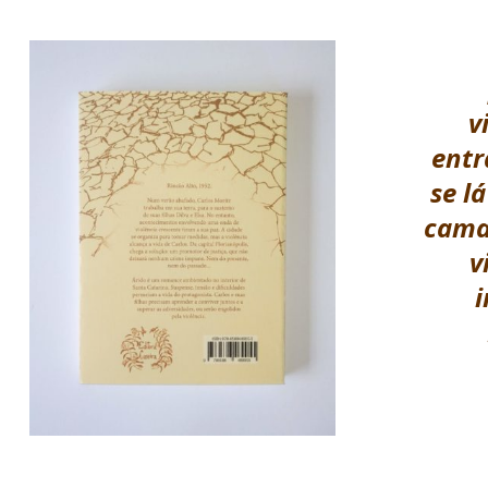
v
entr
se l
cama 
v
i