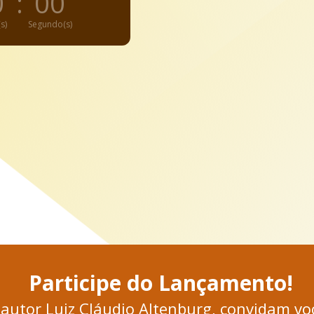
0
:
00
s)
Segundo(s)
Participe do Lançamento!
o autor Luiz Cláudio Altenburg, convidam v