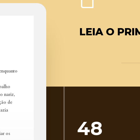
LEIA O PR
 enquanto
balho
o nariz,
ção de
jazia
48
iar os