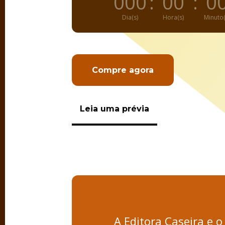
000
:
00
:
0
Dia(s)
Hora(s)
Minuto(
Compre agora
Leia uma prévia
A Editora Caseira e 