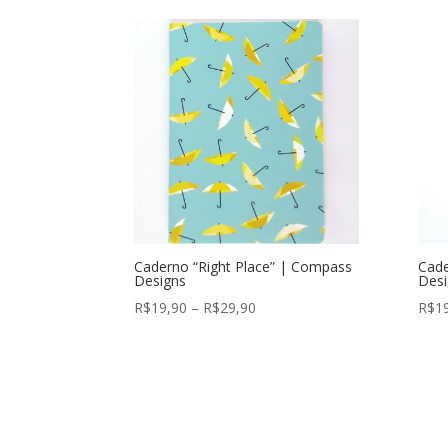
R$19,90
através
R$29,90
Caderno “Right Place” | Compass
Cade
Designs
Desi
Faixa
R$
19,90
–
R$
29,90
R$
1
de
preço:
R$19,90
através
R$29,90