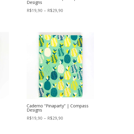
Designs
Faixa
R$
19,90
–
R$
29,90
de
preço:
R$19,90
através
R$29,90
Caderno “Pinaparty” | Compass
Designs
Faixa
R$
19,90
–
R$
29,90
de
preço: