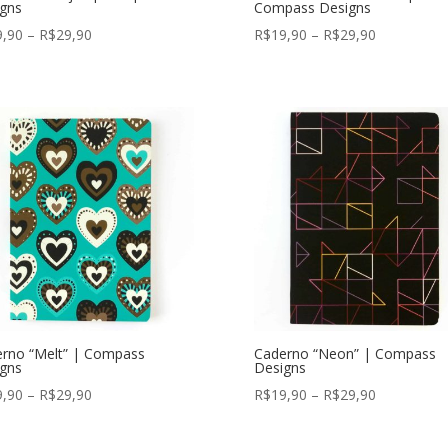
gns
Compass Designs
Faixa
Faixa
9,90
–
R$
29,90
R$
19,90
–
R$
29,90
de
de
preço:
preço:
R$19,90
R$19,90
através
através
R$29,90
R$29,90
rno “Melt” | Compass
Caderno “Neon” | Compass
gns
Designs
Faixa
Faixa
9,90
–
R$
29,90
R$
19,90
–
R$
29,90
de
de
preço:
preço: