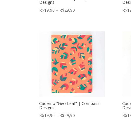
Designs
Desi
Faixa
R$
19,90
–
R$
29,90
R$
1
de
preço:
R$19,90
através
R$29,90
Caderno “Geo Leaf” | Compass
Cade
Designs
Desi
Faixa
R$
19,90
–
R$
29,90
R$
1
de
preço: