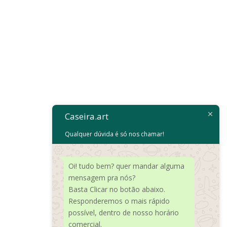
R$19,90
através
R$29,90
Caseira.art
Qualquer dúvida é só nos chamar!
Oi! tudo bem? quer mandar alguma
mensagem pra nós?
Basta Clicar no botão abaixo.
Responderemos o mais rápido
possível, dentro de nosso horário
comercial.